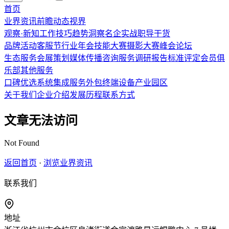
首页
业界资讯
前瞻
动态
视界
观察·新知
工作技巧
趋势洞察
名企实战
职导干货
品牌活动
客服节
行业年会
技能大赛
摄影大赛
峰会论坛
生态服务
会展策划
媒体传播
咨询服务
调研报告
标准评定
会员俱
乐部
其他服务
口碑优选
系统集成
服务外包
终端设备
产业园区
关于我们
企业介绍
发展历程
联系方式
文章无法访问
Not Found
返回首页
·
浏览业界资讯
联系我们
地址