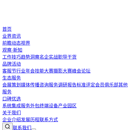
首页
业界资讯
前瞻
动态
视界
观察·新知
工作技巧
趋势洞察
名企实战
职导干货
品牌活动
客服节
行业年会
技能大赛
摄影大赛
峰会论坛
生态服务
会展策划
媒体传播
咨询服务
调研报告
标准评定
会员俱乐部
其他
服务
口碑优选
系统集成
服务外包
终端设备
产业园区
关于我们
企业介绍
发展历程
联系方式
联系我们