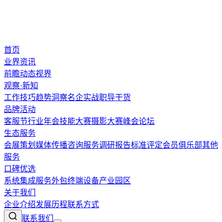
首页
业界资讯
前瞻
动态
视界
观察·新知
工作技巧
趋势洞察
名企实战
职导干货
品牌活动
客服节
行业年会
技能大赛
摄影大赛
峰会论坛
生态服务
会展策划
媒体传播
咨询服务
调研报告
标准评定
会员俱乐部
其他
服务
口碑优选
系统集成
服务外包
终端设备
产业园区
关于我们
企业介绍
发展历程
联系方式
联系我们