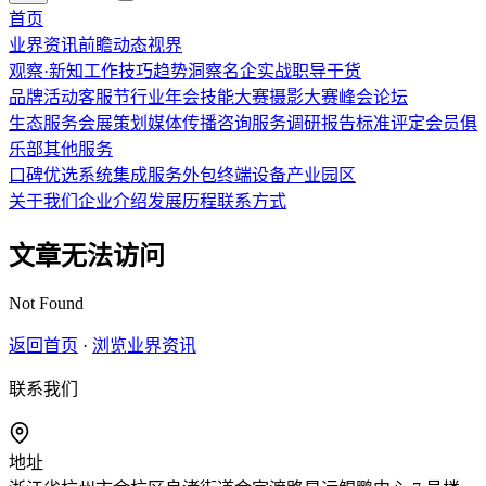
首页
业界资讯
前瞻
动态
视界
观察·新知
工作技巧
趋势洞察
名企实战
职导干货
品牌活动
客服节
行业年会
技能大赛
摄影大赛
峰会论坛
生态服务
会展策划
媒体传播
咨询服务
调研报告
标准评定
会员俱
乐部
其他服务
口碑优选
系统集成
服务外包
终端设备
产业园区
关于我们
企业介绍
发展历程
联系方式
文章无法访问
Not Found
返回首页
·
浏览业界资讯
联系我们
地址