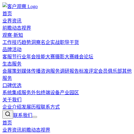
首页
业界资讯
前瞻
动态
视界
观察·新知
工作技巧
趋势洞察
名企实战
职导干货
品牌活动
客服节
行业年会
技能大赛
摄影大赛
峰会论坛
生态服务
会展策划
媒体传播
咨询服务
调研报告
标准评定
会员俱乐部
其他
服务
口碑优选
系统集成
服务外包
终端设备
产业园区
关于我们
企业介绍
发展历程
联系方式
联系我们
首页
业界资讯
前瞻
动态
视界