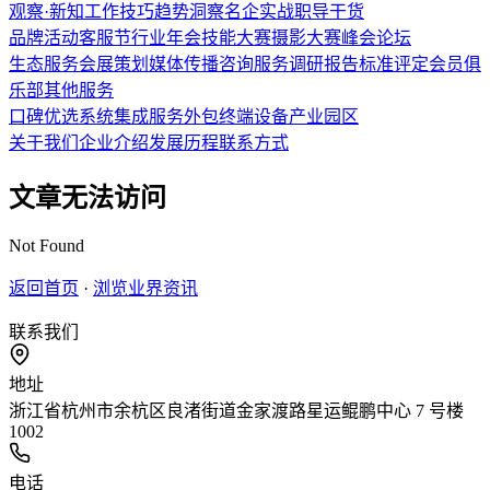
观察·新知
工作技巧
趋势洞察
名企实战
职导干货
品牌活动
客服节
行业年会
技能大赛
摄影大赛
峰会论坛
生态服务
会展策划
媒体传播
咨询服务
调研报告
标准评定
会员俱
乐部
其他服务
口碑优选
系统集成
服务外包
终端设备
产业园区
关于我们
企业介绍
发展历程
联系方式
文章无法访问
Not Found
返回首页
·
浏览业界资讯
联系我们
地址
浙江省杭州市余杭区良渚街道金家渡路星运鲲鹏中心 7 号楼
1002
电话