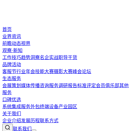
首页
业界资讯
前瞻
动态
视界
观察·新知
工作技巧
趋势洞察
名企实战
职导干货
品牌活动
客服节
行业年会
技能大赛
摄影大赛
峰会论坛
生态服务
会展策划
媒体传播
咨询服务
调研报告
标准评定
会员俱乐部
其他
服务
口碑优选
系统集成
服务外包
终端设备
产业园区
关于我们
企业介绍
发展历程
联系方式
联系我们