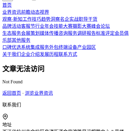
首页
业界资讯
前瞻
动态
视界
观察·新知
工作技巧
趋势洞察
名企实战
职导干货
品牌活动
客服节
行业年会
技能大赛
摄影大赛
峰会论坛
生态服务
会展策划
媒体传播
咨询服务
调研报告
标准评定
会员俱
乐部
其他服务
口碑优选
系统集成
服务外包
终端设备
产业园区
关于我们
企业介绍
发展历程
联系方式
文章无法访问
Not Found
返回首页
·
浏览业界资讯
联系我们
地址