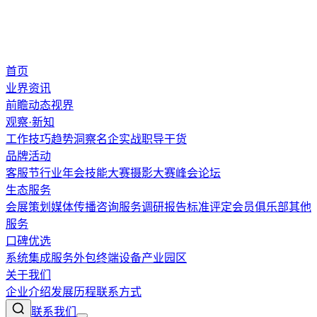
首页
业界资讯
前瞻
动态
视界
观察·新知
工作技巧
趋势洞察
名企实战
职导干货
品牌活动
客服节
行业年会
技能大赛
摄影大赛
峰会论坛
生态服务
会展策划
媒体传播
咨询服务
调研报告
标准评定
会员俱乐部
其他
服务
口碑优选
系统集成
服务外包
终端设备
产业园区
关于我们
企业介绍
发展历程
联系方式
联系我们