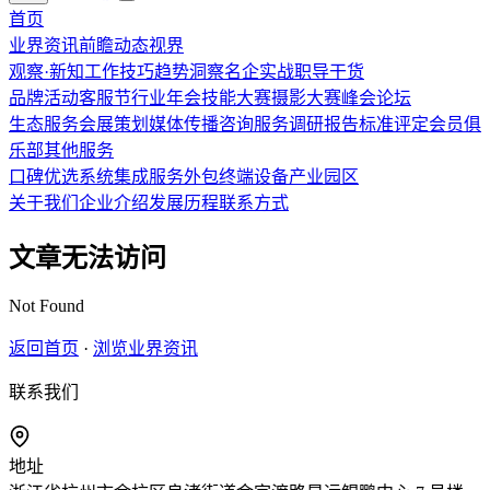
首页
业界资讯
前瞻
动态
视界
观察·新知
工作技巧
趋势洞察
名企实战
职导干货
品牌活动
客服节
行业年会
技能大赛
摄影大赛
峰会论坛
生态服务
会展策划
媒体传播
咨询服务
调研报告
标准评定
会员俱
乐部
其他服务
口碑优选
系统集成
服务外包
终端设备
产业园区
关于我们
企业介绍
发展历程
联系方式
文章无法访问
Not Found
返回首页
·
浏览业界资讯
联系我们
地址