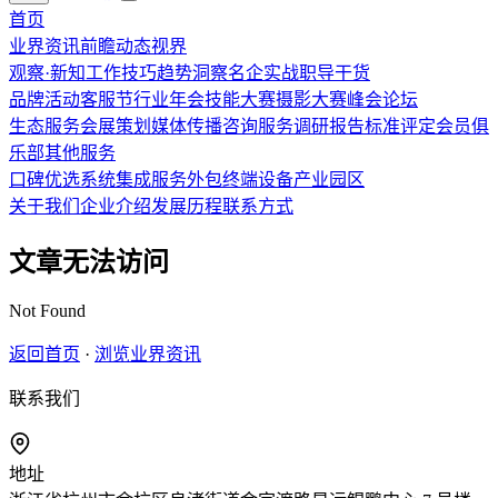
首页
业界资讯
前瞻
动态
视界
观察·新知
工作技巧
趋势洞察
名企实战
职导干货
品牌活动
客服节
行业年会
技能大赛
摄影大赛
峰会论坛
生态服务
会展策划
媒体传播
咨询服务
调研报告
标准评定
会员俱
乐部
其他服务
口碑优选
系统集成
服务外包
终端设备
产业园区
关于我们
企业介绍
发展历程
联系方式
文章无法访问
Not Found
返回首页
·
浏览业界资讯
联系我们
地址