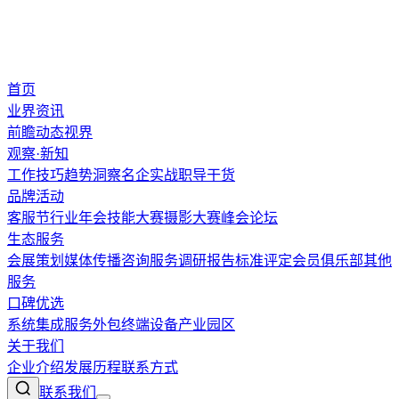
首页
业界资讯
前瞻
动态
视界
观察·新知
工作技巧
趋势洞察
名企实战
职导干货
品牌活动
客服节
行业年会
技能大赛
摄影大赛
峰会论坛
生态服务
会展策划
媒体传播
咨询服务
调研报告
标准评定
会员俱乐部
其他
服务
口碑优选
系统集成
服务外包
终端设备
产业园区
关于我们
企业介绍
发展历程
联系方式
联系我们